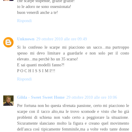
che scarpe stupende, grazie grazie!
io le adoro ne sono ossessionata!
buon venerdì anche a te!
Rispondi
Unknown
29 ottobre 2010 alle ore 09:49
Si lo confesso le scarpe mi piacciono un sacco...ma purtroppo
spesso mi devo limitare a guardarle e non solo per il costo
elevato...ma perchè ho un 35 scarso!
E sai quanti modelli fanno?!
P O C H I S S I M I!!!
Rispondi
Gilda - Sweet Sweet Home
29 ottobre 2010 alle ore 10:06
Per fortuna non ho questa sfrenata passione, certo mi piacciono le
scarpe con il tacco alto,ma le trovo scomode e visto che ho già
problemi di schiena non vado certo a peggiorare la situazione.
Sicuramente slanciano molto la figura e creano quel movimento
dell'anca così tipicamente femminile,ma a volte vedo tante donne