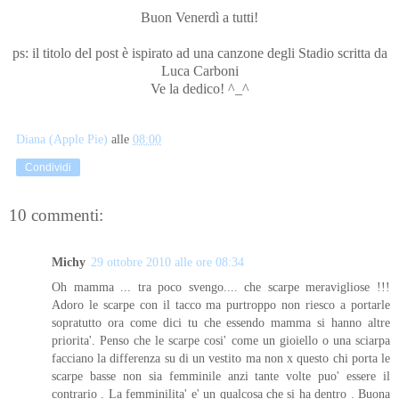
Buon Venerdì a tutti!
ps: il titolo del post è ispirato ad una canzone degli Stadio scritta da
Luca Carboni
Ve la dedico! ^_^
Diana (Apple Pie)
alle
08:00
Condividi
10 commenti:
Michy
29 ottobre 2010 alle ore 08:34
Oh mamma ... tra poco svengo.... che scarpe meravigliose !!!
Adoro le scarpe con il tacco ma purtroppo non riesco a portarle
sopratutto ora come dici tu che essendo mamma si hanno altre
priorita'. Penso che le scarpe cosi' come un gioiello o una sciarpa
facciano la differenza su di un vestito ma non x questo chi porta le
scarpe basse non sia femminile anzi tante volte puo' essere il
contrario . La femminilita' e' un qualcosa che si ha dentro . Buona