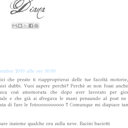
cembre 2010 alle ore 16:00
i che presto ti riapproprierai delle tue facoltà motori
miei dubbi. Vuoi sapere perchè? Perchè se non fossi anch
ica così smemorata che dopo aver lavorato per gior
ale e che già si sfregava le mani pensando al post ne
cata di fare le fotooooooooooo !! Comunque mi dispiace tan
are insieme qualche ora sulla neve. Bacini baciotti