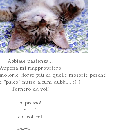
Abbiate pazienza...
Appena mi riapproprierò
o motorie (forse più di quelle motorie perché
e "psico" nutro alcuni dubbi... ;) )
Tornerò da voi!
A presto!
^___^
cof cof cof