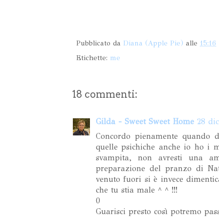
Pubblicato da
Diana (Apple Pie)
alle
15:16
Etichette:
me
18 commenti:
Gilda - Sweet Sweet Home
28 di
Concordo pienamente quando dic
quelle psichiche anche io ho i 
svampita, non avresti una am
preparazione del pranzo di Nat
venuto fuori si è invece dimenti
che tu stia male ^ ^ !!!
0
Guarisci presto così potremo pass