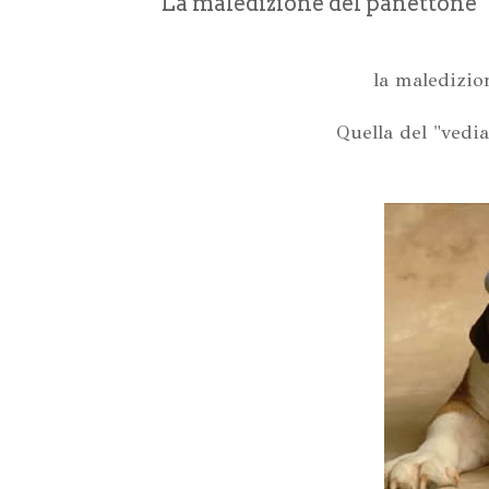
La maledizione del panettone
la maledizio
Quella del "vedi