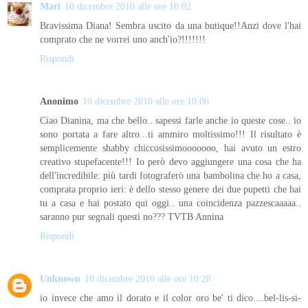
Mari
10 dicembre 2010 alle ore 10:02
Bravissima Diana! Sembra uscito da una butique!!Anzi dove l'hai
comprato che ne vorrei uno anch'io?!!!!!!!
Rispondi
Anonimo
10 dicembre 2010 alle ore 10:06
Ciao Dianina, ma che bello.. sapessi farle anche io queste cose.. io
sono portata a fare altro...ti ammiro moltissimo!!! Il risultato è
semplicemente shabby chiccosissimooooooo, hai avuto un estro
creativo stupefacente!!! Io però devo aggiungere una cosa che ha
dell'ìncredibile: più tardi fotograferò una bambolina che ho a casa,
comprata proprio ieri: è dello stesso genere dei due pupetti che hai
tu a casa e hai postato qui oggi.. una coincidenza pazzescaaaaa..
saranno pur segnali questi no??? TVTB Annina
Rispondi
Unknown
10 dicembre 2010 alle ore 10:28
io invece che amo il dorato e il color oro be' ti dico....bel-lis-si-