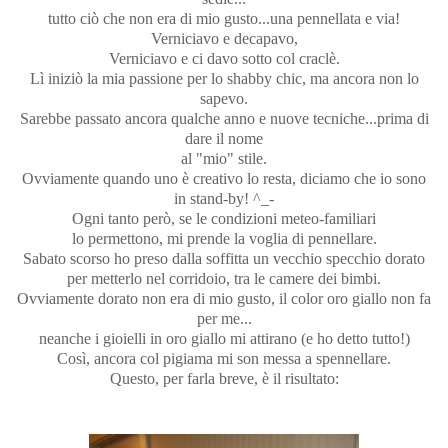
tutto ciò che non era di mio gusto...una pennellata e via!
Verniciavo e decapavo,
Verniciavo e ci davo sotto col craclè.
Lì iniziò la mia passione per lo shabby chic, ma ancora non lo
sapevo.
Sarebbe passato ancora qualche anno e nuove tecniche...prima di
dare il nome
al "mio" stile.
Ovviamente quando uno è creativo lo resta, diciamo che io sono
in stand-by! ^_-
Ogni tanto però, se le condizioni meteo-familiari
lo permettono, mi prende la voglia di pennellare.
Sabato scorso ho preso dalla soffitta un vecchio specchio dorato
per metterlo nel corridoio, tra le camere dei bimbi.
Ovviamente dorato non era di mio gusto, il color oro giallo non fa
per me...
neanche i gioielli in oro giallo mi attirano (e ho detto tutto!)
Così, ancora col pigiama mi son messa a spennellare.
Questo, per farla breve, è il risultato: