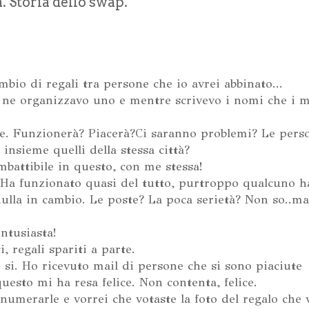
. Storia dello swap.
bio di regali tra persone che io avrei abbinato...
 ne organizzavo uno e mentre scrivevo i nomi che i m
e. Funzionerà? Piacerà?Ci saranno problemi? Le perso
nsieme quelli della stessa città?
battibile in questo, con me stessa!
. Ha funzionato quasi del tutto, purtroppo qualcuno h
 nulla in cambio. Le poste? La poca serietà? Non so..m
entusiasta!
, regali spariti a parte.
 si. Ho ricevuto mail di persone che si sono piaciute
uesto mi ha resa felice. Non contenta, felice.
 numerarle e vorrei che votaste la foto del regalo che 