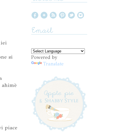
iei
ne si
Powered by
Translate
a
a ahimè
vi piace