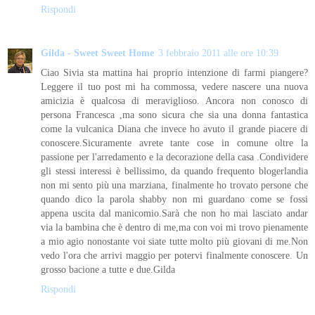
Rispondi
Gilda - Sweet Sweet Home
3 febbraio 2011 alle ore 10:39
Ciao Sivia sta mattina hai proprio intenzione di farmi piangere?
Leggere il tuo post mi ha commossa, vedere nascere una nuova
amicizia è qualcosa di meraviglioso. Ancora non conosco di
persona Francesca ,ma sono sicura che sia una donna fantastica
come la vulcanica Diana che invece ho avuto il grande piacere di
conoscere.Sicuramente avrete tante cose in comune oltre la
passione per l'arredamento e la decorazione della casa .Condividere
gli stessi interessi è bellissimo, da quando frequento blogerlandia
non mi sento più una marziana, finalmente ho trovato persone che
quando dico la parola shabby non mi guardano come se fossi
appena uscita dal manicomio.Sarà che non ho mai lasciato andar
via la bambina che è dentro di me,ma con voi mi trovo pienamente
a mio agio nonostante voi siate tutte molto più giovani di me.Non
vedo l'ora che arrivi maggio per potervi finalmente conoscere. Un
grosso bacione a tutte e due.Gilda
Rispondi