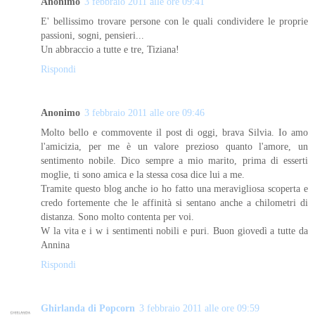
Anonimo
3 febbraio 2011 alle ore 09:41
E' bellissimo trovare persone con le quali condividere le proprie
passioni, sogni, pensieri...
Un abbraccio a tutte e tre, Tiziana!
Rispondi
Anonimo
3 febbraio 2011 alle ore 09:46
Molto bello e commovente il post di oggi, brava Silvia. Io amo
l'amicizia, per me è un valore prezioso quanto l'amore, un
sentimento nobile. Dico sempre a mio marito, prima di esserti
moglie, ti sono amica e la stessa cosa dice lui a me.
Tramite questo blog anche io ho fatto una meravigliosa scoperta e
credo fortemente che le affinità si sentano anche a chilometri di
distanza. Sono molto contenta per voi.
W la vita e i w i sentimenti nobili e puri. Buon giovedì a tutte da
Annina
Rispondi
Ghirlanda di Popcorn
3 febbraio 2011 alle ore 09:59