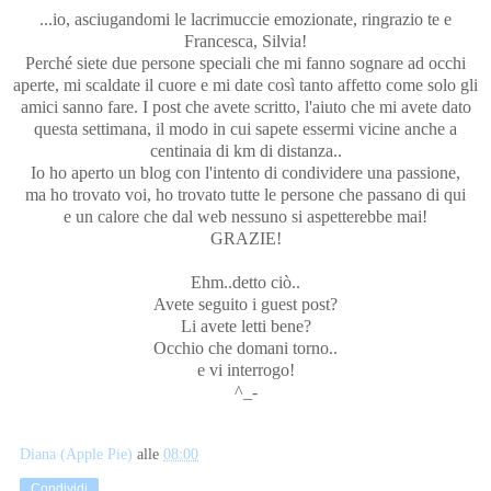
...io, asciugandomi le lacrimuccie emozionate, ringrazio te e
Francesca, Silvia!
Perché siete due persone speciali che mi fanno sognare ad occhi
aperte, mi scaldate il cuore e mi date così tanto affetto come solo gli
amici sanno fare. I post che avete scritto, l'aiuto che mi avete dato
questa settimana, il modo in cui sapete essermi vicine anche a
centinaia di km di distanza..
Io ho aperto un blog con l'intento di condividere una passione,
ma ho trovato voi, ho trovato tutte le persone che passano di qui
e un calore che dal web nessuno si aspetterebbe mai!
GRAZIE!
Ehm..detto ciò..
Avete seguito i guest post?
Li avete letti bene?
Occhio che domani torno..
e vi interrogo!
^_-
Diana (Apple Pie)
alle
08:00
Condividi