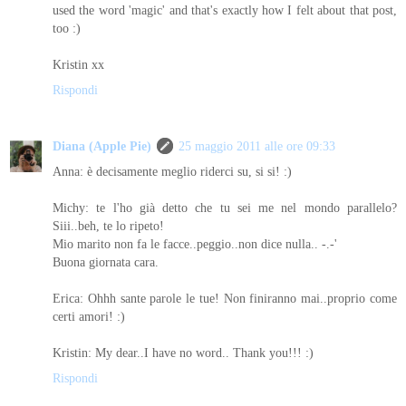
used the word 'magic' and that's exactly how I felt about that post,
too :)
Kristin xx
Rispondi
Diana (Apple Pie)
25 maggio 2011 alle ore 09:33
Anna: è decisamente meglio riderci su, si si! :)
Michy: te l'ho già detto che tu sei me nel mondo parallelo?
Siii..beh, te lo ripeto!
Mio marito non fa le facce..peggio..non dice nulla.. -.-'
Buona giornata cara.
Erica: Ohhh sante parole le tue! Non finiranno mai..proprio come
certi amori! :)
Kristin: My dear..I have no word.. Thank you!!! :)
Rispondi