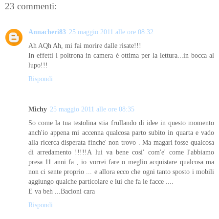
23 commenti:
Annacheri83
25 maggio 2011 alle ore 08:32
Ah AQh Ah, mi fai morire dalle risate!!!
In effetti l poltrona in camera è ottima per la lettura...in bocca al
lupo!!!
Rispondi
Michy
25 maggio 2011 alle ore 08:35
So come la tua testolina stia frullando di idee in questo momento
anch'io appena mi accenna qualcosa parto subito in quarta e vado
alla ricerca disperata finche' non trovo . Ma magari fosse qualcosa
di arredamento !!!!!A lui va bene cosi' com'e' come l'abbiamo
presa 11 anni fa , io vorrei fare o meglio acquistare qualcosa ma
non ci sente proprio ... e allora ecco che ogni tanto sposto i mobili
aggiungo qualche particolare e lui che fa le facce ....
E va beh ...Bacioni cara
Rispondi