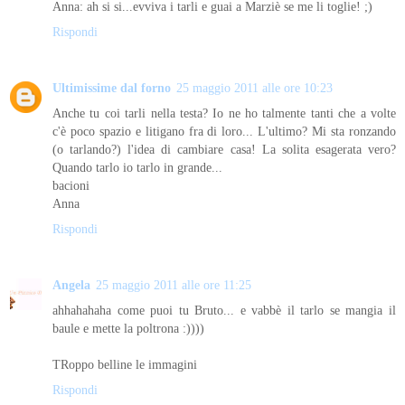
Anna: ah si si...evviva i tarli e guai a Marziè se me li toglie! ;)
Rispondi
Ultimissime dal forno
25 maggio 2011 alle ore 10:23
Anche tu coi tarli nella testa? Io ne ho talmente tanti che a volte
c'è poco spazio e litigano fra di loro... L'ultimo? Mi sta ronzando
(o tarlando?) l'idea di cambiare casa! La solita esagerata vero?
Quando tarlo io tarlo in grande...
bacioni
Anna
Rispondi
Angela
25 maggio 2011 alle ore 11:25
ahhahahaha come puoi tu Bruto... e vabbè il tarlo se mangia il
baule e mette la poltrona :))))
TRoppo belline le immagini
Rispondi