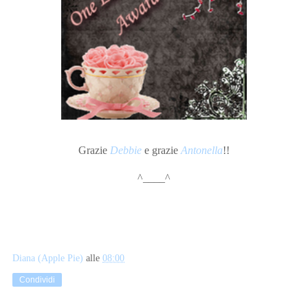
Grazie
Debbie
e grazie
Antonella
!!
^____^
Diana (Apple Pie)
alle
08:00
Condividi