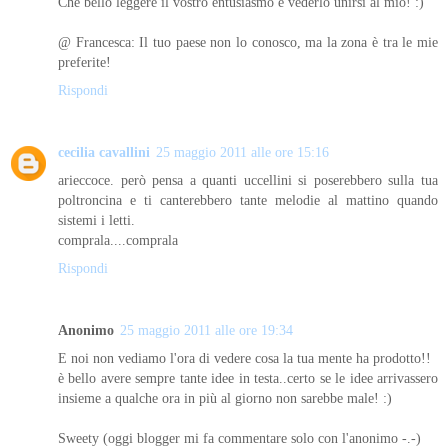
Che bello leggere il vostro entusiasmo e vederlo unirsi al mio! :)
@ Francesca: Il tuo paese non lo conosco, ma la zona è tra le mie
preferite!
Rispondi
cecilia cavallini
25 maggio 2011 alle ore 15:16
arieccoce. però pensa a quanti uccellini si poserebbero sulla tua
poltroncina e ti canterebbero tante melodie al mattino quando
sistemi i letti.
comprala....comprala
Rispondi
Anonimo
25 maggio 2011 alle ore 19:34
E noi non vediamo l'ora di vedere cosa la tua mente ha prodotto!!
è bello avere sempre tante idee in testa..certo se le idee arrivassero
insieme a qualche ora in più al giorno non sarebbe male! :)
Sweety (oggi blogger mi fa commentare solo con l'anonimo -.-)