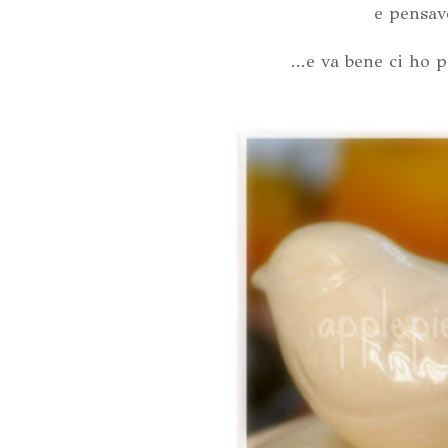
e pensav
...e va bene ci ho 