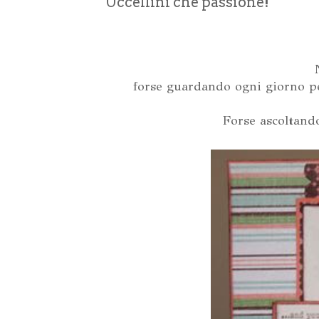
Uccellini che passione!
forse guardando ogni giorno pe
Forse ascoltan