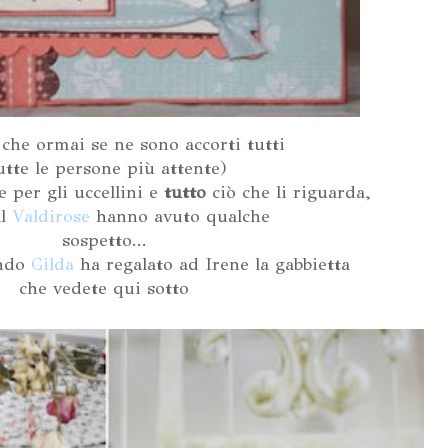
è che ormai se ne sono accorti tutti
utte le persone più attente)
e per gli uccellini e
tutto
ciò che li riguarda,
al
Valdirose
hanno avuto qualche
sospetto...
ando
Gilda
ha regalato ad Irene la gabbietta
che vedete qui sotto