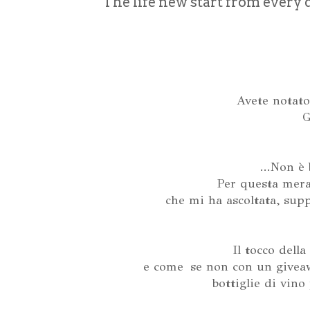
The life new start from every d
Avete notato
G
...Non è 
Per questa mera
che mi ha ascoltata, supp
Il tocco della 
e come se non con un giveawa
bottiglie di vino