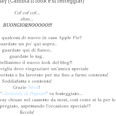
ay (Cambia il look e si festeggia!)
Cof cof cof.
..
ehm
...
BUONGIORNOOOOO!!!
 qualcosa di nuovo in casa Apple Pie?
uardate un po' qui sopra..
guardate qui di fianco..
guardate le tag..
bellissimo il nuovo look del blog?!
viglia devo ringraziare un'amica speciale
ortata e ha lavorato per me fino a farmi contenta!
Soddisfatta e contenta!
Grazie
Silvia
!
"
G
hirlanda di Popcorn
" va festeggiato...
y chiuso nel cassetto da mesi, così come si fa per l
 pregiato, aspettando l'occasione speciale!?
Eccola!