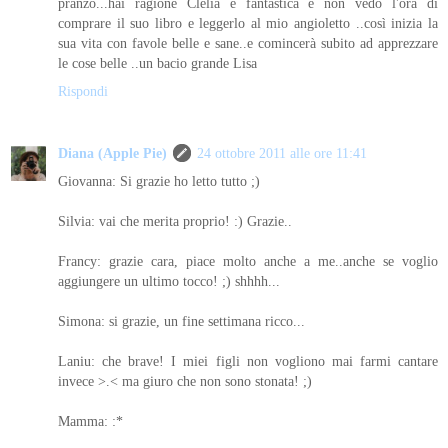
pranzo...hai ragione Clelia è fantastica e non vedo l'ora di
comprare il suo libro e leggerlo al mio angioletto ..così inizia la
sua vita con favole belle e sane..e comincerà subito ad apprezzare
le cose belle ..un bacio grande Lisa
Rispondi
Diana (Apple Pie)
24 ottobre 2011 alle ore 11:41
Giovanna: Si grazie ho letto tutto ;)
Silvia: vai che merita proprio! :) Grazie..
Francy: grazie cara, piace molto anche a me..anche se voglio
aggiungere un ultimo tocco! ;) shhhh...
Simona: si grazie, un fine settimana ricco...
Laniu: che brave! I miei figli non vogliono mai farmi cantare
invece >.< ma giuro che non sono stonata! ;)
Mamma: :*