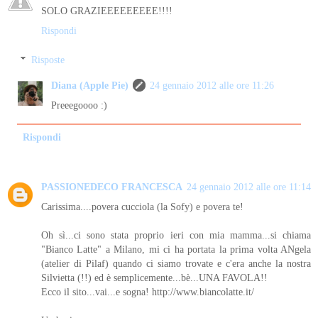
SOLO GRAZIEEEEEEEEE!!!!
Rispondi
Risposte
Diana (Apple Pie)
24 gennaio 2012 alle ore 11:26
Preeegoooo :)
Rispondi
PASSIONEDECO FRANCESCA
24 gennaio 2012 alle ore 11:14
Carissima....povera cucciola (la Sofy) e povera te!
Oh sì...ci sono stata proprio ieri con mia mamma...si chiama
"Bianco Latte" a Milano, mi ci ha portata la prima volta ANgela
(atelier di Pilaf) quando ci siamo trovate e c'era anche la nostra
Silvietta (!!) ed è semplicemente...bè...UNA FAVOLA!!
Ecco il sito...vai...e sogna! http://www.biancolatte.it/