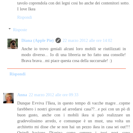
tavolo coprendola con dei legni cosi ho anche dei contenitori sotto.
I love Ikea
Rispondi
Risposte
Diana (Apple Pie)
22 marzo 2012 alle ore 14:02
Anche io trovo geniali alcuni loro mobili se riutilizzati in
modo diverso... Io di una libreria ne ho fatto una consolle!
Brava brava...mi piace questa cosa della succursale! :)
Rispondi
Anna
22 marzo 2012 alle ore 09:33
Dunque Evviva l'Ikea, in questo tempo di vacche magre...copme
farebbero i nostri giovani ad arredarsi casa??...e poi con un pò di
buon gusto, anche con i mobili ikea si può realizzare un
gradevolissimo arredo, e comunque è un must, una volta un
architetto mi disse che se non hai un pezzo ikea in casa sei out!!!
Quindi...bacione Dianina come sempre i tuoi post sono