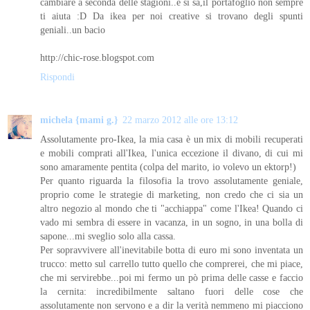
cambiare a seconda delle stagioni..e si sa,il portafoglio non sempre
ti aiuta :D Da ikea per noi creative si trovano degli spunti
geniali..un bacio
http://chic-rose.blogspot.com
Rispondi
michela {mami g.}
22 marzo 2012 alle ore 13:12
Assolutamente pro-Ikea, la mia casa è un mix di mobili recuperati
e mobili comprati all'Ikea, l'unica eccezione il divano, di cui mi
sono amaramente pentita (colpa del marito, io volevo un ektorp!)
Per quanto riguarda la filosofia la trovo assolutamente geniale,
proprio come le strategie di marketing, non credo che ci sia un
altro negozio al mondo che ti "acchiappa" come l'Ikea! Quando ci
vado mi sembra di essere in vacanza, in un sogno, in una bolla di
sapone...mi sveglio solo alla cassa.
Per sopravvivere all'inevitabile botta di euro mi sono inventata un
trucco: metto sul carrello tutto quello che comprerei, che mi piace,
che mi servirebbe...poi mi fermo un pò prima delle casse e faccio
la cernita: incredibilmente saltano fuori delle cose che
assolutamente non servono e a dir la verità nemmeno mi piacciono