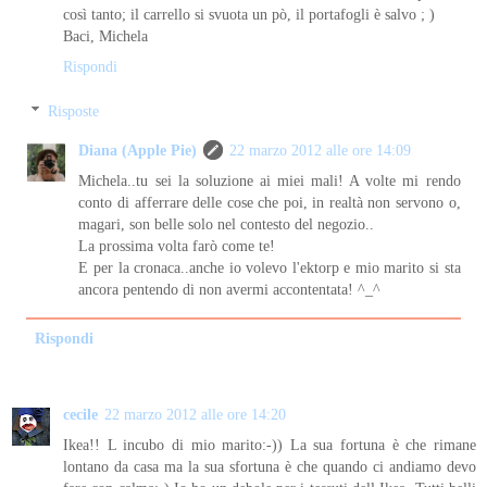
così tanto; il carrello si svuota un pò, il portafogli è salvo ; )
Baci, Michela
Rispondi
Risposte
Diana (Apple Pie)
22 marzo 2012 alle ore 14:09
Michela..tu sei la soluzione ai miei mali! A volte mi rendo
conto di afferrare delle cose che poi, in realtà non servono o,
magari, son belle solo nel contesto del negozio..
La prossima volta farò come te!
E per la cronaca..anche io volevo l'ektorp e mio marito si sta
ancora pentendo di non avermi accontentata! ^_^
Rispondi
cecile
22 marzo 2012 alle ore 14:20
Ikea!! L incubo di mio marito:-)) La sua fortuna è che rimane
lontano da casa ma la sua sfortuna è che quando ci andiamo devo