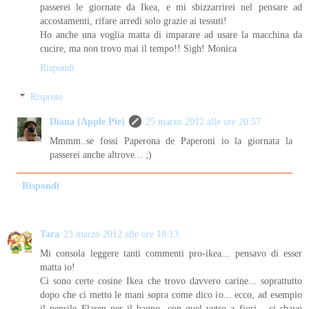
passerei le giornate da Ikea, e mi sbizzarrirei nel pensare ad
accostamenti, rifare arredi solo grazie ai tessuti!
Ho anche una voglia matta di imparare ad usare la macchina da
cucire, ma non trovo mai il tempo!! Sigh! Monica
Rispondi
Risposte
Diana (Apple Pie)
25 marzo 2012 alle ore 20:57
Mmmm..se fossi Paperona de Paperoni io la giornata la
passerei anche altrove... ;)
Rispondi
Tara
23 marzo 2012 alle ore 18:13
Mi consola leggere tanti commenti pro-ikea... pensavo di esser
matta io!
Ci sono certe cosine Ikea che trovo davvero carine... soprattutto
dopo che ci metto le mani sopra come dico io... ecco, ad esempio
il pensile Flaren per il bagno, con quel vetro a fiori... ci sbavo