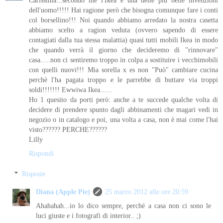
dell'uomo!!!!! Hai ragione però che bisogna comunque fare i conti
col borsellino!!! Noi quando abbiamo arredato la nostra casetta
abbiamo scelto a ragion veduta (ovvero sapendo di essere
contagiati dalla tua stessa malattia) quasi tutti mobili Ikea in modo
che quando verrà il giorno che decideremo di "rinnovare"
casa.....non ci sentiremo troppo in colpa a sostituire i vecchimobili
con quelli nuovi!!! Mia sorella x es non "Può" cambiare cucina
perchè l'ha pagata troppo e le parrebbe di buttare via troppi
soldi!!!!!!! Ewwiwa Ikea......
Ho 1 quesito da porti però: anche a te succede qualche volta di
decidere di prendere spunto dagli abbinamenti che magari vedi in
negozio o in catalogo e poi, una volta a casa, non è mai come l'hai
visto?????? PERCHE??????
Lilly
Rispondi
Risposte
Diana (Apple Pie)
25 marzo 2012 alle ore 20:59
Ahahahah...io lo dico sempre, perché a casa non ci sono le
luci giuste e i fotografi di interior.. ;)