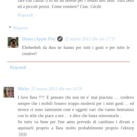
fare con calma:-) Io ho un debole per i tessuti dell Ikea. Tutti belli
ed a piccoli prezzi. Come resistere? Ciao. Cécile
Rispondi
Risposte
Diana (Apple Pie)
22 marzo 2012 alle ore 17:57
Eheheeheh da ikea ne hanno per tutti i gusti e per tutte le
creative!
Rispondi
Michy
22 marzo 2012 alle ore 14:58
I love Ikea !!!! E pensare che non mi e' mai piaciuta .... credevo
sempre che i mobili fossero troppo moderni per i miei gusti ... ed
invece ci sono tantissime cose e oggetti vari che vanno benissimo
con lo stile che piace a noi ... e altre che basta reinventarle .
Se tutto va bene per fine anno prevedo di cambiare i divani e
aquistarli proprio a Ikea molto probabilmente proprio l'ektorp
:)))))