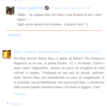
Diana (Apple Pie)
22 marzo 2012 alle ore 17:59
Oddio... ho appena letto nel futuro cosa diranno di me i miei
nipoti! -.-'
Ogni azione genera una reazione...è proprio vero! :)
Rispondi
Vava, A country dreaming mum
22 marzo 2012 alle ore 18:23
Pro Ikea forever! Adoro Ikea, ci andrei ad abitare!! Per fortuna (o
disgrazia) ne ho una, la prima d'Italia :-O, a 10 minuti. Uscire a
mani vuote? Impossibile, almeno un pacco di tovaglioli di carta
colorati li compro. Comunque in casa mia ho divano, poltrone,
sedie, libreria Ikea, più naturalmente un sacco di complementi. E
la prossima casa probabilmente sarà ancora più Ikea, a cominciare
dalla cucina (quella fantastica bianca col piano in faggio). Ciao!
Rispondi
Risposte