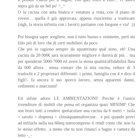
sopra già da un bel po' ^_^
O la cucina con anta bianca e venature a vista, con il piano di
rovere... quella è già approvata, appena riusciremo a traslocare
(sigh, la storia infinita con i lavori) partiamo con furgone e via! :))
Poi bisogna saper scegliere, non è tutto buono e resistente, però mi
fido più di loro che di certi mobilieri da poco
Che poi io ragiono sempre da squattrinata qual sono, eh! Una
cucina da 20.000€ sarà sicuramente migliore e durerà di più... ma
per spenderne 5000-7000 ed avere la stessa qualità/affidabilità Ikea
da 600 allora... senza contare che la mia cucina, reduce di 3
traslochi e 2 proprietari differenti- i primi, famiglia con 4 e dico 4
figli!- fa ancora il suo sporco lavoro, senza apparenti danni,
cedimenti o marciumi!
Ed infine adoro LE AMBIENTAZIONI! Perchè è l'unico
rivenditore di mobili che pensa ed organizza spazi MINIMI! Che
son bravi tutti a rendere spettacolare una cucina da 6 metri + isola
+ tavolo + dispensa + chissàquantealtrecose... e poi quando provi
ad infilarla nella tua 60mq tuttocompreso ti rendi conto che non fa
lo stesso effetto...a meno che tu non rinunci a bagno e camera da
letto -_-