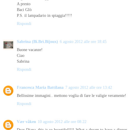
A presto
Baci GIò
P.S. il lampadario in spiaggia!!!!!
Rispondi
Sabrina (Bi.Brì.Bijoux)
6 agosto 2012 alle ore 18:45
Buone vacanze!
Ciao
Sabrina
Rispondi
Francesca Maria Battilana
7 agosto 2012 alle ore 13:42
Bellissime immagini.. mettono voglia di fare le valigie veramente!
Rispondi
Vær våken
10 agosto 2012 alle ore 08:22
Dear Diana, this is so beautiful!!!! What a dream to have a dinner