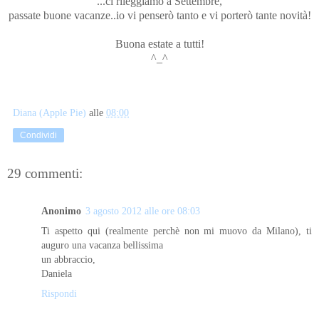
...ci rileggiamo a Settembre,
passate buone vacanze..io vi penserò tanto e vi porterò tante novità!
Buona estate a tutti!
^_^
Diana (Apple Pie)
alle
08:00
Condividi
29 commenti:
Anonimo
3 agosto 2012 alle ore 08:03
Ti aspetto qui (realmente perchè non mi muovo da Milano), ti
auguro una vacanza bellissima
un abbraccio,
Daniela
Rispondi