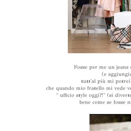
Fosse per me un jeans e
(e aggiungi
tutt'al più mi potre
che quando mio fratello mi vede ve
" ufficio style oggi?!" (si dive
bene come se fosse no