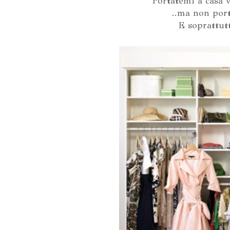
Portatemi a casa v
..ma non port
E soprattut