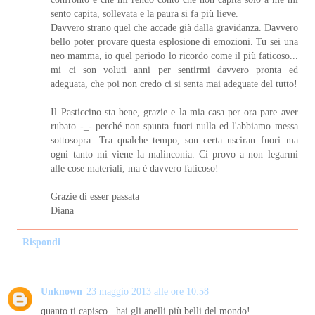
sento capita, sollevata e la paura si fa più lieve.
Davvero strano quel che accade già dalla gravidanza. Davvero
bello poter provare questa esplosione di emozioni. Tu sei una
neo mamma, io quel periodo lo ricordo come il più faticoso...
mi ci son voluti anni per sentirmi davvero pronta ed
adeguata, che poi non credo ci si senta mai adeguate del tutto!
Il Pasticcino sta bene, grazie e la mia casa per ora pare aver
rubato -_- perché non spunta fuori nulla ed l'abbiamo messa
sottosopra. Tra qualche tempo, son certa usciran fuori..ma
ogni tanto mi viene la malinconia. Ci provo a non legarmi
alle cose materiali, ma è davvero faticoso!
Grazie di esser passata
Diana
Rispondi
Unknown
23 maggio 2013 alle ore 10:58
quanto ti capisco...hai gli anelli più belli del mondo!