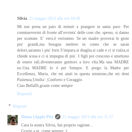
Silvia
21 maggio 2013 alle ore 10:49
Mi son presa un paio di minuti x piangere in santa pace. Per
commuovermi di fronte all'ovvieta' delle cose che, spesso, si danno
per scontate. E' vero,è verissimo. Se sei madre proverai le gioie
piu' grandi,ma bisogna mettere in conto che se saran
dolori,saranno i piu' forti.S'impara,si sbaglia,si cade e ci si rialza,si
chiede scusa e ci si impegna di piu'. I figli poi crescono e smettono
di essere tali,diventeranno genitori a loro vlta.Ma una MADRE
no.Una MADRE lo è per Sempre. E prego la Madre per
Eccellenza, Maria, che mi aiuti in questa missione,che mi doni
Pazienza,Umilta' ,Conforto e Coraggio.
Ciao BellaDi,grazie come sempre
Rispondi
Risposte
Diana (Apple Pie)
21 maggio 2013 alle ore 11:57
Cara la nostra Silvia, hai proprio ragione...
Grazie a te, come sempre :)