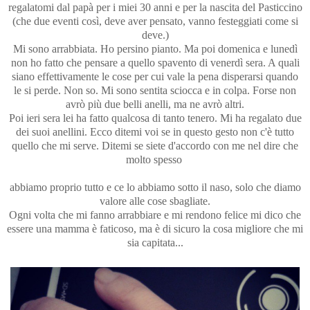
regalatomi dal papà per i miei 30 anni e per la nascita del Pasticcino
(che due eventi così, deve aver pensato, vanno festeggiati come si
deve.)
Mi sono arrabbiata. Ho persino pianto. Ma poi domenica e lunedì
non ho fatto che pensare a quello spavento di venerdì sera. A quali
siano effettivamente le cose per cui vale la pena disperarsi quando
le si perde. Non so. Mi sono sentita sciocca e in colpa. Forse non
avrò più due belli anelli, ma ne avrò altri.
Poi ieri sera lei ha fatto qualcosa di tanto tenero. Mi ha regalato due
dei suoi anellini. Ecco ditemi voi se in questo gesto non c'è tutto
quello che mi serve. Ditemi se siete d'accordo con me nel dire che
molto spesso
abbiamo proprio tutto e ce lo abbiamo sotto il naso, solo che diamo
valore alle cose sbagliate.
Ogni volta che mi fanno arrabbiare e mi rendono felice mi dico che
essere una mamma è faticoso, ma è di sicuro la cosa migliore che mi
sia capitata...