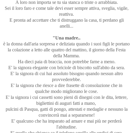
A loro non importa se tu sia stanca o triste o arrabbiata.
Sei il loro faro e come tale devi esser sempre attiva, sveglia, vigile,
reattiva.
E pronta ad accettare che ti distruggano la casa, ti perdano gli
anelli...
"Una madre..
è la donna dall'aria sorpresa e deliziata quando i suoi figli le portano
la colazione a letto alle quattro del mattino, il giorno della Festa
della Mamma.
Ha dieci paia di braccia, non potrebbe farne a meno.
E' la signora elegante con briciole di biscotto sull'abito da sera.
E' la signora di cui hai assoluto bisogno quando nessun altro
provvederebbe.
E' la signora che riesce a dire frasette di consolazione che in
qualche modo migliorano le cose.
E' la signora i cui cassetti sono pieni di disegni con le dita, lettere,
bigliettini di auguri fatti a mano,
pulcini di Pasqua, gatti di pongo, attestati e medaglie e nessuno la
convincerà mai a separarsene!
E' qualcuno che ha imparato ad amare e mai più ne perderà
l'abitudine.
E' quella che sbianca se il telefono squilla alle undici di sera.