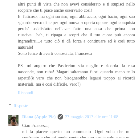
altri punti di vista che non avevi considerato e ti stupisci nello
scoprire che ti piace anche osservarlo così!
E' faticoso, ma ogni sorriso, ogni abbraccio, ogni bacio, ogni suo
sguardo verso di te per ogni nuova scoperta oppure ogni conquista
perchè soddisfatto nell'aver fatto una cosa che prima non
riusciva....beh, ti ripaga e scopri che il tuo cuore può ancora
ingrandirsi...e tutto ciò ti dà forza a continuare ed è così tutto
naturale!
Sono felice di averti conosciuta, Francesca
PS: mi auguro che Pasticcino stia meglio e ricorda: la casa
nasconde, non ruba! Magari salteranno fuori quando meno te lo
aspetti!(è vero che non bisognerebbe legarsi troppo ai ricordi
materiali, ma è così difficile, vero?)
Rispondi
Risposte
Diana (Apple Pie)
23 maggio 2013 alle ore 11:08
Ciao Francesca,
mi fa piacere questo tuo commento. Ogni volta che mi
confronto e che mi rendo conto che non capita solo a me mi