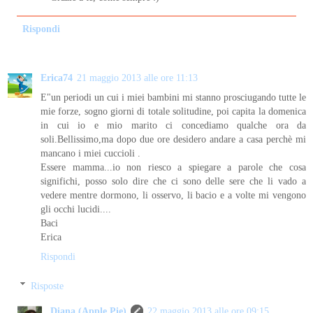
Rispondi
Erica74
21 maggio 2013 alle ore 11:13
E"un periodi un cui i miei bambini mi stanno prosciugando tutte le
mie forze, sogno giorni di totale solitudine, poi capita la domenica
in cui io e mio marito ci concediamo qualche ora da
soli.Bellissimo,ma dopo due ore desidero andare a casa perchè mi
mancano i miei cuccioli .
Essere mamma...io non riesco a spiegare a parole che cosa
significhi, posso solo dire che ci sono delle sere che li vado a
vedere mentre dormono, li osservo, li bacio e a volte mi vengono
gli occhi lucidi....
Baci
Erica
Rispondi
Risposte
Diana (Apple Pie)
22 maggio 2013 alle ore 09:15