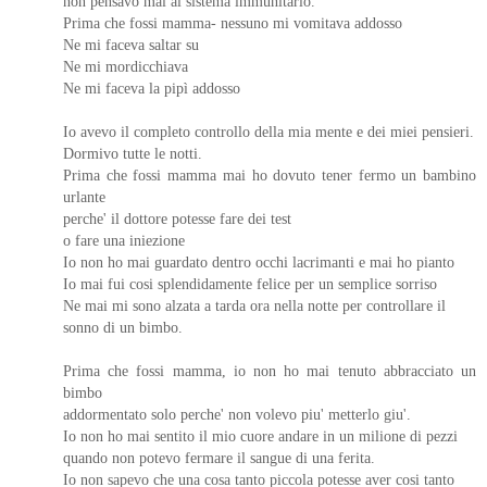
non pensavo mai al sistema immunitario.
Prima che fossi mamma- nessuno mi vomitava addosso
Ne mi faceva saltar su
Ne mi mordicchiava
Ne mi faceva la pipì addosso
Io avevo il completo controllo della mia mente e dei miei pensieri.
Dormivo tutte le notti.
Prima che fossi mamma mai ho dovuto tener fermo un bambino
urlante
perche' il dottore potesse fare dei test
o fare una iniezione
Io non ho mai guardato dentro occhi lacrimanti e mai ho pianto
Io mai fui cosi splendidamente felice per un semplice sorriso
Ne mai mi sono alzata a tarda ora nella notte per controllare il
sonno di un bimbo.
Prima che fossi mamma, io non ho mai tenuto abbracciato un
bimbo
addormentato solo perche' non volevo piu' metterlo giu'.
Io non ho mai sentito il mio cuore andare in un milione di pezzi
quando non potevo fermare il sangue di una ferita.
Io non sapevo che una cosa tanto piccola potesse aver cosi tanto