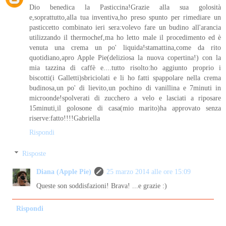
Dio benedica la Pasticcina!Grazie alla sua golosità
e,soprattutto,alla tua inventiva,ho preso spunto per rimediare un
pasticcetto combinato ieri sera:volevo fare un budino all'arancia
utilizzando il thermochef,ma ho letto male il procedimento ed è
venuta una crema un po' liquida!stamattina,come da rito
quotidiano,apro Apple Pie(deliziosa la nuova copertina!) con la
mia tazzina di caffè e....tutto risolto:ho aggiunto proprio i
biscotti(i Galletti)sbriciolati e li ho fatti spappolare nella crema
budinosa,un po' di lievito,un pochino di vanillina e 7minuti in
microonde!spolverati di zucchero a velo e lasciati a riposare
15minuti,il golosone di casa(mio marito)ha approvato senza
riserve:fatto!!!!Gabriella
Rispondi
Risposte
Diana (Apple Pie)
25 marzo 2014 alle ore 15:09
Queste son soddisfazioni! Brava! ...e grazie :)
Rispondi