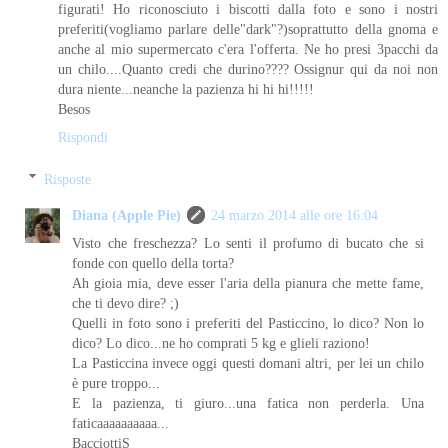
figurati! Ho riconosciuto i biscotti dalla foto e sono i nostri
preferiti(vogliamo parlare delle"dark"?)soprattutto della gnoma e
anche al mio supermercato c'era l'offerta. Ne ho presi 3pacchi da
un chilo....Quanto credi che durino???? Ossignur qui da noi non
dura niente...neanche la pazienza hi hi hi!!!!!
Besos
Rispondi
Risposte
Diana (Apple Pie)
24 marzo 2014 alle ore 16:04
Visto che freschezza? Lo senti il profumo di bucato che si
fonde con quello della torta?
Ah gioia mia, deve esser l'aria della pianura che mette fame,
che ti devo dire? ;)
Quelli in foto sono i preferiti del Pasticcino, lo dico? Non lo
dico? Lo dico...ne ho comprati 5 kg e glieli raziono!
La Pasticcina invece oggi questi domani altri, per lei un chilo
è pure troppo...
E la pazienza, ti giuro...una fatica non perderla. Una
faticaaaaaaaaaa...
BacciottiS