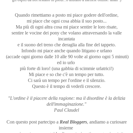
gli ospiti da noi restano in piedi...o aiutano a mettere ordine! ahah :)
Quando rimettiamo a posto mi piace godere dell'ordine,
mi piace che ogni cosa abbia il suo posto...
Ma più di ogni altra cosa mi piace sentire le loro risate,
sentire le vocine dei pony che volano attraversando la valle
incantata
e il suono del treno che deraglia alla fine del tappeto.
Infondo mi piace anche quando litigano e urlano
(accade ogni giorno dalle 10 alle 90 volte al giorno ogni 5 minuti)
ed io urlo
più forte di loro! (una gabbia di scimmie urlatrici!)
Mi piace e so che c'è un tempo per tutto.
Ci sarà un tempo per l'ordine e il silenzio.
Questo è il tempo di vederli crescere.
"L'ordine è il piacere della ragione: ma il disordine è la delizia
dell'immaginazione."
Paul Claudel
Con questo post partecipo a
Real Bloggers
, andiamo a curiosare
insieme