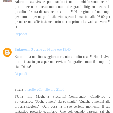
Adoro le case vissute, poi quando ci sono i bimbi lo sono ancor di
più .... ecco in questo momento i due grandi litigano mentre la
piccolina è stufa di stare nel box ..... !!!! Hai ragione c'è un tempo
per tutto ... per un po di silenzio aspetto la mattina alle 06,00 per
prendere un caffè insieme a mio marito prima che vada a lavoro!!!
;)
Rispondi
Unknown
3 aprile 2014 alle ore 19:40
Eccolo qua un altro soggiorno vissuto e molto real!!! Noi si vive,
mica si sta in posa per un servizio fotografico tutto il tempo! ;)
ciao Diana!
Rispondi
Silvia
3 aprile 2014 alle ore 21:35
TU:la mia Maghetta Preferita!!!Comprendo, Condivido e
Sottorscrivo. "Sòche e melu' ala so stagiù" "Zucche e meloni alla
propria stagione". Ogni cosa ha il suo perfetto momento, il suo
fantastico precario equilibrio. Che poi, quando passera', sai che