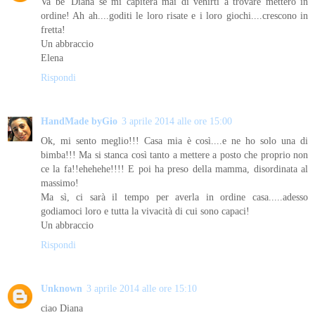
Va be' Diana se mi capiterà mai di venirti a trovare metterò in
ordine! Ah ah....goditi le loro risate e i loro giochi....crescono in
fretta!
Un abbraccio
Elena
Rispondi
HandMade byGio
3 aprile 2014 alle ore 15:00
Ok, mi sento meglio!!! Casa mia è così....e ne ho solo una di
bimba!!! Ma si stanca così tanto a mettere a posto che proprio non
ce la fa!!ehehehe!!!! E poi ha preso della mamma, disordinata al
massimo!
Ma sì, ci sarà il tempo per averla in ordine casa.....adesso
godiamoci loro e tutta la vivacità di cui sono capaci!
Un abbraccio
Rispondi
Unknown
3 aprile 2014 alle ore 15:10
ciao Diana