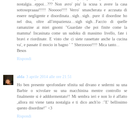
nostalgia...eppoi...??? Non avro' piu' la scusa x avere la casa
sottosopraaaa!!!!! Nooooo!!!! Verro' smascherata e accusata di
essere negligente e disordinata...sigh...sigh...pure il disordine ho
nel dna, oltre all'impazienza....sigh sigh...Faccio di quelle
ramanzine ai miei gnomi "Guardate che poi finite come la
mamma! Incasinata come un sudoku di massimo livello, fate i
bravi e riordinate. E visto che ci siete rassettate anche la cucina
va', e passate il mocio in bagno ' " Sherzoooo!!!! Mica tanto...
Besos
Rispondi
alda
3 aprile 2014 alle ore 21:51
Ho ben presente sprofondare sfinita sul divano e sedermi su una
Barbie o scivolare su una macchinina mentre controllo se
finalmente si è adddormentato!! Mi sembra ieri e non lo è affatto
,allora mi viene tanta nostalgia e ti dico anch'io :"E' bellissimo
questo disordine!" <3
Rispondi