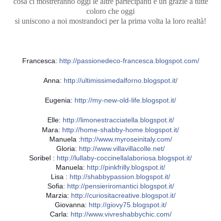
cosa ci mostreranno oggi le altre partecipanti e un grazie a tutte
coloro che oggi
si uniscono a noi mostrandoci per la prima volta la loro realtà!
Francesca:
http://passionedeco-francesca.blogspot.com/
Anna:
http://ultimissimedalforno.blogspot.it/
Eugenia:
http://my-new-old-life.blogspot.it/
Elle:
http://limonestracciatella.blogspot.it/
Mara:
http://home-shabby-home.blogspot.it/
Manuela :
http://www.myroseinitaly.com/
Gloria:
http://www.villavillacolle.net/
Soribel :
http://lullaby-coccinellalaboriosa.blogspot.it/
Manuela:
http://pinkfrilly.blogspot.it/
Lisa :
http://shabbypassion.blogspot.it/
Sofia:
http://pensieriromantici.blogspot.it/
Marzia:
http://curiositacreative.blogspot.it/
Giovanna:
http://giovy75.blogspot.it/
Carla:
http://www.vivreshabbychic.com/