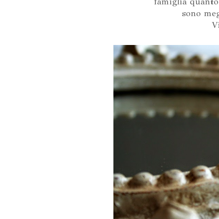
famiglia quanto 
sono megl
V