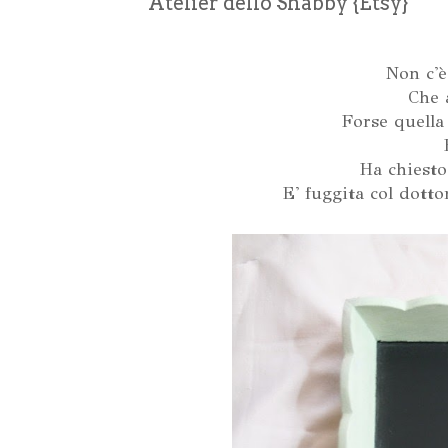
Atelier dello Shabby {Etsy}
Non c'è
Che 
Forse quella
Ha chiesto
E' fuggita col dott