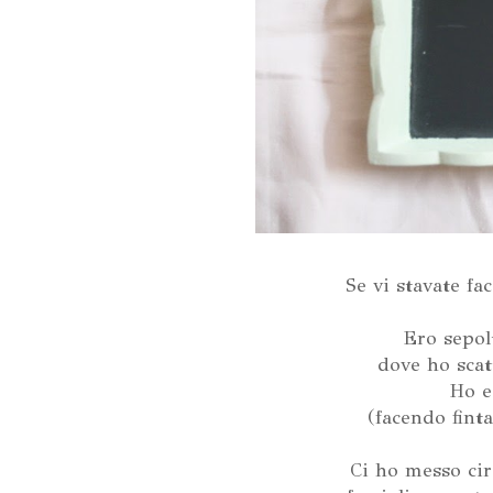
Se vi stavate f
Ero sepolt
dove ho scatt
Ho e
(facendo fint
Ci ho messo cir