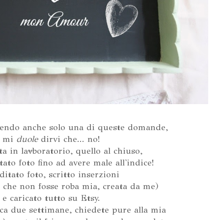
acendo anche solo una di queste domande,
mi
duole
dirvi che... no!
a in la
v
boratorio, quello al chiuso,
ato foto fino ad avere male all'indice!
ditato foto, scritto inserzioni
a che non fosse roba mia, creata da me)
e caricato tutto su Etsy.
ca due settimane, chiedete pure alla mia