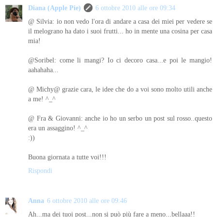
Diana (Apple Pie)
6 ottobre 2010 alle ore 09:34
@ Silvia: io non vedo l'ora di andare a casa dei miei per vedere se
il melograno ha dato i suoi frutti... ho in mente una cosina per casa
mia!
@Soribel: come li mangi? Io ci decoro casa...e poi le mangio!
aahahaha...
@ Michy@ grazie cara, le idee che do a voi sono molto utili anche
a me! ^_^
@ Fra & Giovanni: anche io ho un serbo un post sul rosso..questo
era un assaggino! ^_^
:))
Buona giornata a tutte voi!!!
Rispondi
Anna
6 ottobre 2010 alle ore 09:46
Ah...ma dei tuoi post...non si può più fare a meno...bellaaa!!