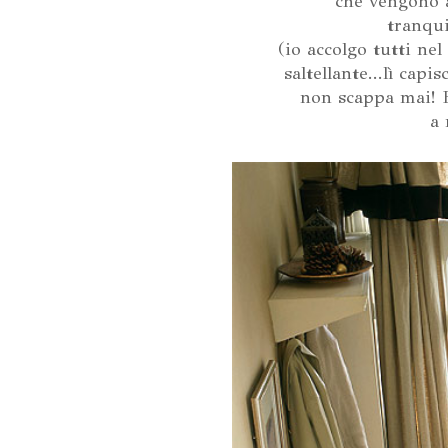
che vengono a
tranqui
(io accolgo tutti nel
saltellante...lì cap
non scappa mai! E
a 