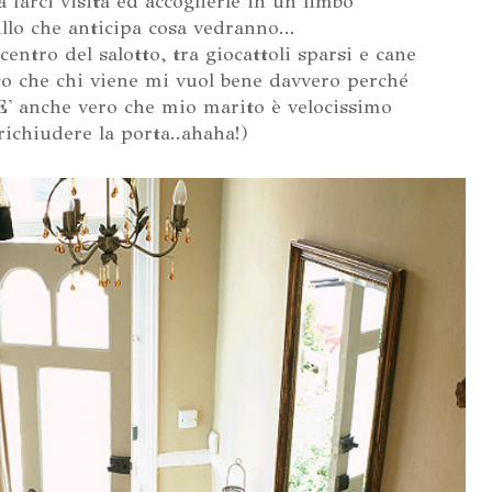
 farci visita ed accoglierle in un limbo
llo che anticipa cosa vedranno...
 centro del salotto, tra giocattoli sparsi e cane
isco che chi viene mi vuol bene davvero perché
' anche vero che mio marito è velocissimo
richiudere la porta..ahaha!)