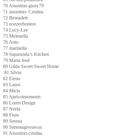
70 Anonimo-giusy79
71 anonimo- Cristina
72 Bernadett
73 nozzeebonton
74 Lucy-Lee
75 Melenella
76 Anto
77 marinella
78 Saparunda’s Kitchen
79 Maria José
80 Gilda Sweet Sweet Home
81 Silvia
82 Elena
83 Laura
84 Micia
85 Apricotmoments
86 Loren Design
87 Neela
88 Fiore
89 Serena
90 Simonagiveaway
91 Anonimo-cristina