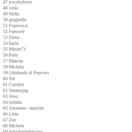
47 jewelrylover
48 viola
49 Stella
50 gingirella
51 Francesca
52 Faeryele
53 Elena
54 Ilaria
55 Minire71
56 Patty
57 Materia
58 Michela
59 Ghirlanda di Popcorn
60 Ale
61 Carolyn
62 Simmypig
63 Jessy
64 romitta
65 Anonimo –marylin
66 Lieta
67 Zoe
68 Michela
69 Alexthepinkhouse