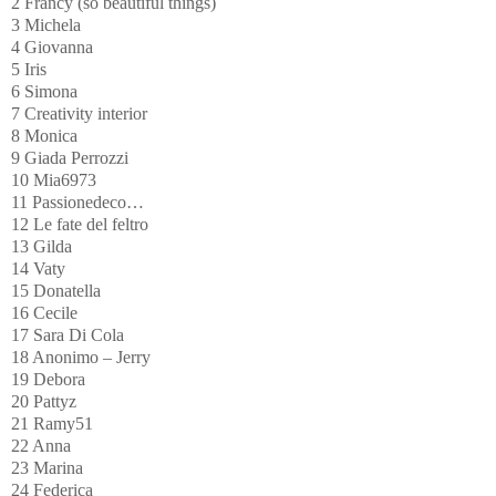
2 Francy (so beautiful things)
3 Michela
4 Giovanna
5 Iris
6 Simona
7 Creativity interior
8 Monica
9 Giada Perrozzi
10 Mia6973
11 Passionedeco…
12 Le fate del feltro
13 Gilda
14 Vaty
15 Donatella
16 Cecile
17 Sara Di Cola
18 Anonimo – Jerry
19 Debora
20 Pattyz
21 Ramy51
22 Anna
23 Marina
24 Federica