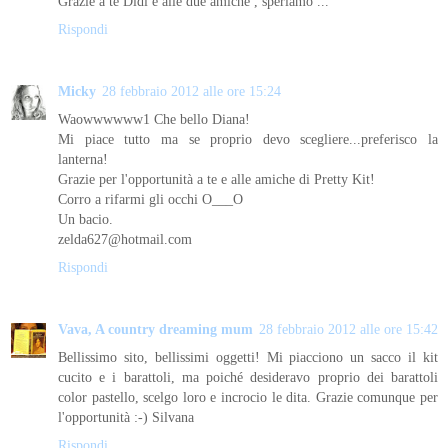
Grazie a te Didi e alle due amiche , speriamo ...
Rispondi
Micky
28 febbraio 2012 alle ore 15:24
Waowwwwww1 Che bello Diana!
Mi piace tutto ma se proprio devo scegliere...preferisco la
lanterna!
Grazie per l'opportunità a te e alle amiche di Pretty Kit!
Corro a rifarmi gli occhi O___O
Un bacio.
zelda627@hotmail.com
Rispondi
Vava, A country dreaming mum
28 febbraio 2012 alle ore 15:42
Bellissimo sito, bellissimi oggetti! Mi piacciono un sacco il kit
cucito e i barattoli, ma poiché desideravo proprio dei barattoli
color pastello, scelgo loro e incrocio le dita. Grazie comunque per
l'opportunità :-) Silvana
Rispondi