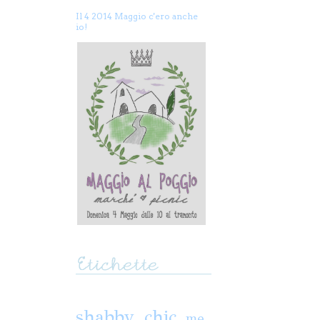
Il 4 2014 Maggio c'ero anche
io!
shabby chic
me