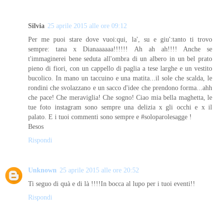
Silvia
25 aprile 2015 alle ore 09:12
Per me puoi stare dove vuoi:qui, la', su e giu':tanto ti trovo
sempre: tana x Dianaaaaaa!!!!!! Ah ah ah!!!! Anche se
t'immaginerei bene seduta all'ombra di un albero in un bel prato
pieno di fiori, con un cappello di paglia a tese larghe e un vestito
bucolico. In mano un taccuino e una matita...il sole che scalda, le
rondini che svolazzano e un sacco d'idee che prendono forma...ahh
che pace! Che meraviglia! Che sogno! Ciao mia bella maghetta, le
tue foto instagram sono sempre una delizia x gli occhi e x il
palato. E i tuoi commenti sono sempre e #soloparolesagge !
Besos
Rispondi
Unknown
25 aprile 2015 alle ore 20:52
Ti seguo di quà e di là !!!!In bocca al lupo per i tuoi eventi!!
Rispondi