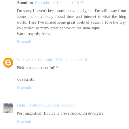
Anonimo
18 ottobre 2010 alle ore 18:22
I'm sorry I haven't been much active lately, but I'm still away from
home and only today found time and internet to visit the blog
world. I see I've missed some great posts of yours. I love the way
you collect so many great photos on the same topic.
Warm regards, Anna
Rispondi
Vær våken
18 ottobre 2010 alle ore 20:10
Pink is soooo beautiful!!!!
xx's Kristin
Rispondi
viola
19 ottobre 2010 alle ore 21:37
Post magnifico! Evviva la prevenzione. Da divulgare.
Rispondi